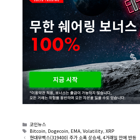
Categories
코인뉴스
Tags
Bitcoin
,
Dogecoin
,
EMA
,
Volatility
,
XRP
현대무벡스(319400) 주가 소폭 상승세, 4거래일 만에 반등