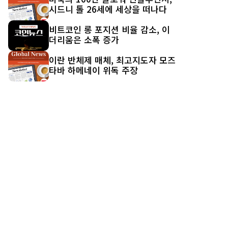
시드니 톨 26세에 세상을 떠나다
비트코인 롱 포지션 비율 감소, 이
더리움은 소폭 증가
이란 반체제 매체, 최고지도자 모즈
타바 하메네이 위독 주장