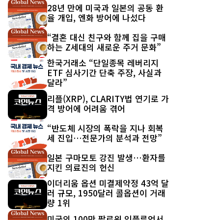
최신 글
28년 만에 미국과 일본의 공동 환
율 개입, 엔화 방어에 나섰다
“결혼 대신 친구와 함께 집을 구매
하는 Z세대의 새로운 주거 문화”
한국거래소 “단일종목 레버리지
ETF 심사기간 단축 주장, 사실과
달라”
리플(XRP), CLARITY법 연기로 가
격 방어에 어려움 겪어
“반도체 시장의 폭락을 지나 회복
세 진입…전문가의 분석과 전망”
일본 구마모토 강진 발생…환자를
지킨 의료진의 헌신
이더리움 옵션 미결제약정 43억 달
러 규모, 1950달러 콜옵션이 거래
량 1위
미국의 100만 팔로워 인플루언서,