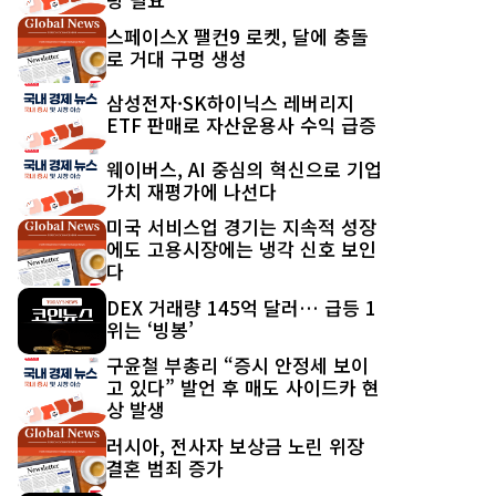
스페이스X 팰컨9 로켓, 달에 충돌
로 거대 구멍 생성
삼성전자·SK하이닉스 레버리지
ETF 판매로 자산운용사 수익 급증
웨이버스, AI 중심의 혁신으로 기업
가치 재평가에 나선다
미국 서비스업 경기는 지속적 성장
에도 고용시장에는 냉각 신호 보인
다
DEX 거래량 145억 달러… 급등 1
위는 ‘빙봉’
구윤철 부총리 “증시 안정세 보이
고 있다” 발언 후 매도 사이드카 현
상 발생
러시아, 전사자 보상금 노린 위장
결혼 범죄 증가