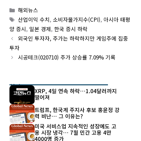
Categories
해외뉴스
Tags
산업이익 수치
,
소비자물가지수(CPI)
,
아시아 태평
양 증시
,
일본 경제
,
한국 증시 하락
외국인 투자자, 주가는 하락하지만 게임주에 집중
투자
시공테크(020710) 주가 상승률 7.09% 기록
최신 글
XRP, 4일 연속 하락…1.04달러까지
떨어져
트럼프, 한국계 주지사 후보 홍윤정 강
력 비난… 그 이유는?
미국 서비스업 지속적인 성장에도 고
용 시장 냉각… 7월 민간 고용 4만
4000명 증가