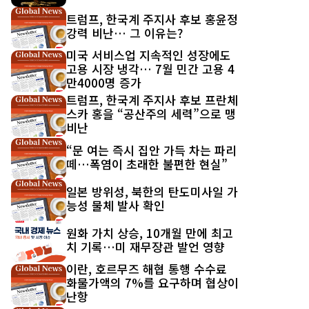
트럼프, 한국계 주지사 후보 홍윤정
강력 비난… 그 이유는?
미국 서비스업 지속적인 성장에도
고용 시장 냉각… 7월 민간 고용 4
만4000명 증가
트럼프, 한국계 주지사 후보 프란체
스카 홍을 “공산주의 세력”으로 맹
비난
“문 여는 즉시 집안 가득 차는 파리
떼…폭염이 초래한 불편한 현실”
일본 방위성, 북한의 탄도미사일 가
능성 물체 발사 확인
원화 가치 상승, 10개월 만에 최고
치 기록…미 재무장관 발언 영향
이란, 호르무즈 해협 통행 수수료
화물가액의 7%를 요구하며 협상이
난항