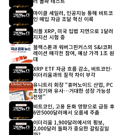
러 돌파 테스트
마이클 세일러, 인공지능 통해 비트코
인 매입 자금 조달 혁신 이룩
리플 XRP, 미국 입법 지연으로 1달러
지지선 시험 중
블랙스톤과 워버그핀커스의 S&I코퍼
레이션 매각전 참여, 예상 가격 1조 원
대
XRP ETF 자금 흐름 감소, 비트코인·
이더리움과의 질적 차이 부각
유니트리 회장 “휴머노이드 산업, PC
초창기와 유사…거대한 성장 가능성
전망”
비트코인, 고용 둔화 영향으로 급등 후
6만5000달러에서 오름세 주춤
이더리움 1,900달러에서의 횡보,
2,000달러 돌파가 중요한 갈림길일
까?