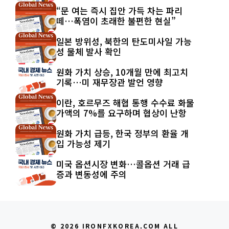
“문 여는 즉시 집안 가득 차는 파리
떼…폭염이 초래한 불편한 현실”
일본 방위성, 북한의 탄도미사일 가능
성 물체 발사 확인
원화 가치 상승, 10개월 만에 최고치
기록…미 재무장관 발언 영향
이란, 호르무즈 해협 통행 수수료 화물
가액의 7%를 요구하며 협상이 난항
원화 가치 급등, 한국 정부의 환율 개
입 가능성 제기
미국 옵션시장 변화…콜옵션 거래 급
증과 변동성에 주의
© 2026 IRONFXKOREA.COM ALL