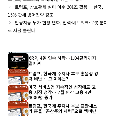
트럼프, 상호관세 실패 이후 301조 활용… 한국,
15% 관세 방어전략 강조
인공지능 투자 현황 변화, 전력·네트워크·로봇 분야
로 자금 몰린다
최신 글
XRP, 4일 연속 하락…1.04달러까지
떨어져
트럼프, 한국계 주지사 후보 홍윤정 강
력 비난… 그 이유는?
미국 서비스업 지속적인 성장에도 고
용 시장 냉각… 7월 민간 고용 4만
4000명 증가
트럼프, 한국계 주지사 후보 프란체스
카 홍을 “공산주의 세력”으로 맹비난