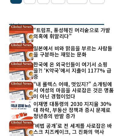
최신 글
“트럼프, 풍성해진 머리숱으로 가발
의혹에 휘말리다”
일본에서 비와 맑음을 부르는 사람들
을 구분하는 재밌는 문화
한국에 온 외국인들이 여기서 쇼핑
을?! ‘K약국’에서 지출이 1177% 급
증
“내 롤렉스 어때, 멋있지?” 소개팅에
서 여성의 마음을 사로잡은 것은 명품
이 아닌 경험이었다
이재명 대통령의 2030 지지율 30%
대 하락, 부동산 정책과 증시 문제로
청년층의 반발 증가
‘비법 공개’로 전 세계를 사로잡은 바
스크 치즈케이크, 그 진화의 역사