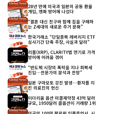
28년 만에 미국과 일본의 공동 환율
개입, 엔화 방어에 나섰다
“결혼 대신 친구와 함께 집을 구매하
는 Z세대의 새로운 주거 문화”
한국거래소 “단일종목 레버리지 ETF
심사기간 단축 주장, 사실과 달라”
리플(XRP), CLARITY법 연기로 가격
방어에 어려움 겪어
“반도체 시장의 폭락을 지나 회복세
진입…전문가의 분석과 전망”
일본 구마모토 강진 발생…환자를 지
킨 의료진의 헌신
이더리움 옵션 미결제약정 43억 달러
규모, 1950달러 콜옵션이 거래량 1위
미국의 100만 팔로워 인플루언서, 시