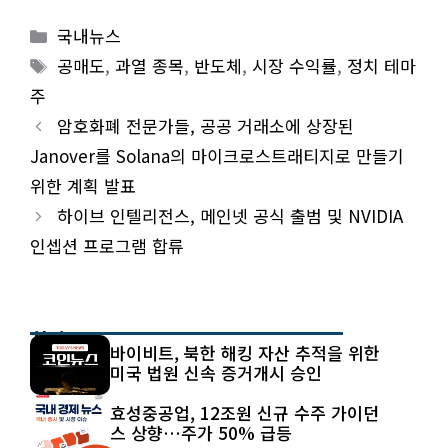
Categories
국내뉴스
Tags
공매도
,
과열 종목
,
반도체
,
시장 수익률
,
정치 테마
주
암호화폐 전문가들, 공공 거래소에 상장된
Janover를 Solana의 마이크로스트래티지로 만들기
위한 계획 발표
하이브 인텔리전스, 메인넷 공식 출범 및 NVIDIA
인셉션 프로그램 합류
최신 글
바이비트, 북한 해킹 자산 추적을 위한
미국 법원 신속 증거개시 승인
효성중공업, 12조원 신규 수주 가이던
스 상향…주가 50% 급등