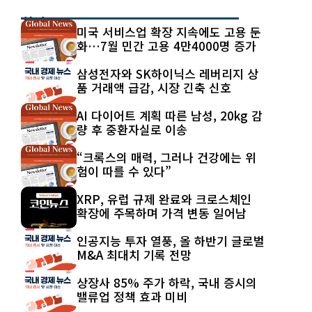
최신 글
미국 서비스업 확장 지속에도 고용 둔
화…7월 민간 고용 4만4000명 증가
삼성전자와 SK하이닉스 레버리지 상
품 거래액 급감, 시장 긴축 신호
AI 다이어트 계획 따른 남성, 20kg 감
량 후 중환자실로 이송
“크록스의 매력, 그러나 건강에는 위
험이 따를 수 있다”
XRP, 유럽 규제 완료와 크로스체인
확장에 주목하며 가격 변동 일어남
인공지능 투자 열풍, 올 하반기 글로벌
M&A 최대치 기록 전망
상장사 85% 주가 하락, 국내 증시의
밸류업 정책 효과 미비