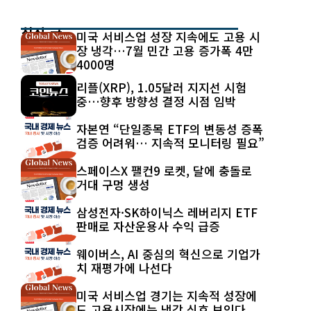
최신 글
미국 서비스업 성장 지속에도 고용 시
장 냉각…7월 민간 고용 증가폭 4만
4000명
리플(XRP), 1.05달러 지지선 시험
중…향후 방향성 결정 시점 임박
자본연 “단일종목 ETF의 변동성 증폭
검증 어려워… 지속적 모니터링 필요”
스페이스X 팰컨9 로켓, 달에 충돌로
거대 구멍 생성
삼성전자·SK하이닉스 레버리지 ETF
판매로 자산운용사 수익 급증
웨이버스, AI 중심의 혁신으로 기업가
치 재평가에 나선다
미국 서비스업 경기는 지속적 성장에
도 고용시장에는 냉각 신호 보인다