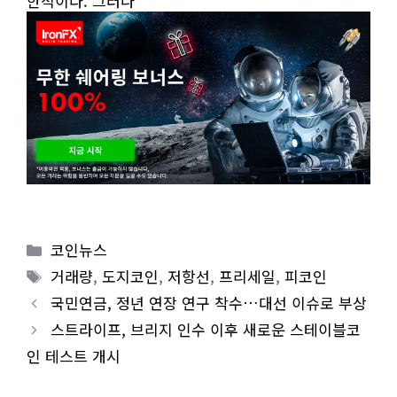
한적이다. 그러나
Categories
코인뉴스
Tags
거래량
,
도지코인
,
저항선
,
프리세일
,
피코인
국민연금, 정년 연장 연구 착수…대선 이슈로 부상
스트라이프, 브리지 인수 이후 새로운 스테이블코
인 테스트 개시