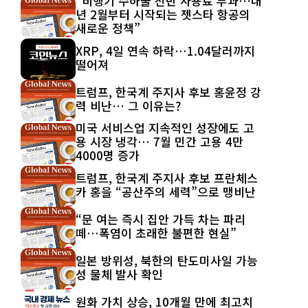
“비행기 수하물 선반 사용료 부과…내
년 2월부터 시작되는 젯스타 항공의
새로운 정책”
XRP, 4일 연속 하락…1.04달러까지
떨어져
트럼프, 한국계 주지사 후보 홍윤정 강
력 비난… 그 이유는?
미국 서비스업 지속적인 성장에도 고
용 시장 냉각… 7월 민간 고용 4만
4000명 증가
트럼프, 한국계 주지사 후보 프란체스
카 홍을 “공산주의 세력”으로 맹비난
“문 여는 즉시 집안 가득 차는 파리
떼…폭염이 초래한 불편한 현실”
일본 방위성, 북한의 탄도미사일 가능
성 물체 발사 확인
원화 가치 상승, 10개월 만에 최고치