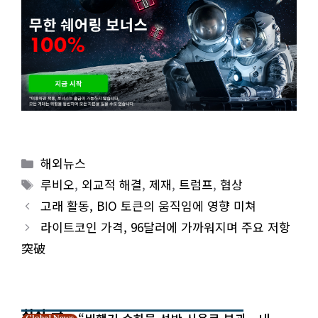
Categories
해외뉴스
Tags
루비오
,
외교적 해결
,
제재
,
트럼프
,
협상
고래 활동, BIO 토큰의 움직임에 영향 미쳐
라이트코인 가격, 96달러에 가까워지며 주요 저항
突破
최신 글