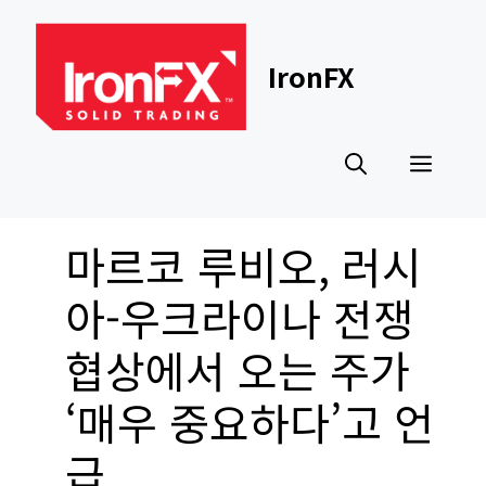
Skip
to
content
IronFX
Men
마르코 루비오, 러시
아-우크라이나 전쟁
협상에서 오는 주가
‘매우 중요하다’고 언
급