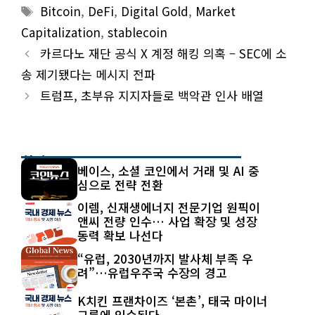
Tags
Bitcoin
,
DeFi
,
Digital Gold
,
Market
Capitalization
,
stablecoin
카르다노 재단 공식 X 계정 해킹 의혹 – SEC에 소
송 제기됐다는 메시지 전파
트럼프, 초부유 지지자들로 백악관 인사 배열
최신 글
베이스, 소셜 코인에서 거래 및 AI 중
심으로 전략 전환
이렘, 신재생에너지 전문기업 원픽이
앤씨 전량 인수… 사업 확장 및 성장
동력 확보 나선다
“유럽, 2030년까지 발사체 부족 우
려”…유럽우주국 수장의 경고
K치킨 프랜차이즈 ‘본촌’, 태국 마이너
그룹에 인수된다