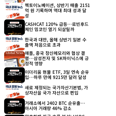
헥토이노베이션, 상반기 매출 2151
억 원 기록하며 역대 최대 성과 달
성
CASHCAT 120% 급등…로빈후드
체인 밈코인 열기 되살릴까
한국과 대만, 올해 상반기 일본 수
출액 처음으로 초과
애플, 중국 창신메모리와 협상 결
렬…삼성전자 및 SK하이닉스에 긍
정적 영향
이더리움 현물 ETF, 3일 연속 순유
입…하루 만에 9215만 달러 달성
새로 제정되는 국가자산기본법, 가
상자산을 국가 자산으로 편입
거래소에서 2402 BTC 순유출…
아시아 거래량 46% 감소