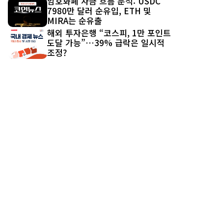
암호화폐 자금 흐름 분석: USDC
7980만 달러 순유입, ETH 및
MIRA는 순유출
해외 투자은행 “코스피, 1만 포인트
도달 가능”…39% 급락은 일시적
조정?