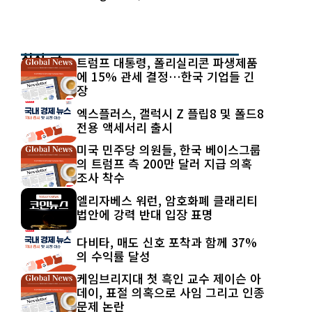
최신 글
트럼프 대통령, 폴리실리콘 파생제품
에 15% 관세 결정…한국 기업들 긴
장
엑스플러스, 갤럭시 Z 플립8 및 폴드8
전용 액세서리 출시
미국 민주당 의원들, 한국 베이스그룹
의 트럼프 측 200만 달러 지급 의혹
조사 착수
엘리자베스 워런, 암호화폐 클래리티
법안에 강력 반대 입장 표명
다비타, 매도 신호 포착과 함께 37%
의 수익률 달성
케임브리지대 첫 흑인 교수 제이슨 아
데이, 표절 의혹으로 사임 그리고 인종
문제 논란