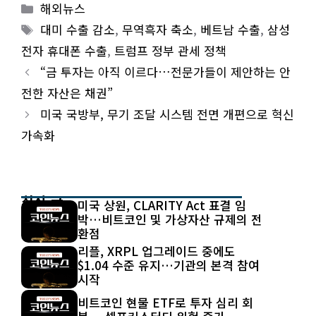
Categories
해외뉴스
Tags
대미 수출 감소
,
무역흑자 축소
,
베트남 수출
,
삼성
전자 휴대폰 수출
,
트럼프 정부 관세 정책
“금 투자는 아직 이르다…전문가들이 제안하는 안
전한 자산은 채권”
미국 국방부, 무기 조달 시스템 전면 개편으로 혁신
가속화
최신 글
미국 상원, CLARITY Act 표결 임
박…비트코인 및 가상자산 규제의 전
환점
리플, XRPL 업그레이드 중에도
$1.04 수준 유지…기관의 본격 참여
시작
비트코인 현물 ETF로 투자 심리 회