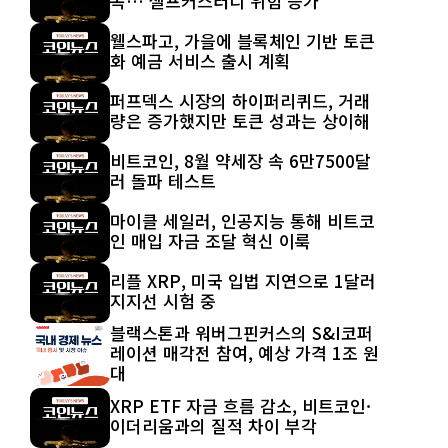
복… 셀프커스터디 위험 증가
웰스파고, 가을에 블록체인 기반 토큰
화 예금 서비스 출시 계획
퍼프덱스 시장의 하이퍼리퀴드, 거래
량은 증가했지만 토큰 성과는 상이해
비트코인, 8월 약세장 속 6만7500달
러 돌파 테스트
마이클 세일러, 인공지능 통해 비트코
인 매입 자금 조달 혁신 이룩
리플 XRP, 미국 입법 지연으로 1달러
지지선 시험 중
블랙스톤과 워버그핀커스의 S&I코퍼
레이션 매각전 참여, 예상 가격 1조 원
대
XRP ETF 자금 흐름 감소, 비트코인·
이더리움과의 질적 차이 부각