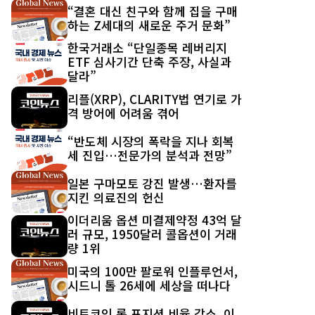
최신 글
“결혼 대신 친구와 함께 집을 구매
하는 Z세대의 새로운 주거 문화”
한국거래소 “단일종목 레버리지
ETF 심사기간 단축 주장, 사실과
달라”
리플(XRP), CLARITY법 연기로 가
격 방어에 어려움 겪어
“반도체 시장의 폭락을 지나 회복
세 진입…전문가의 분석과 전망”
일본 구마모토 강진 발생…환자를
지킨 의료진의 헌신
이더리움 옵션 미결제약정 43억 달
러 규모, 1950달러 콜옵션이 거래
량 1위
미국의 100만 팔로워 인플루언서,
시드니 톨 26세에 세상을 떠나다
비트코인 롱 포지션 비율 감소, 이