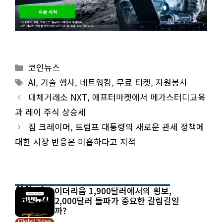
Categories
코인뉴스
Tags
AI
,
기술 행사
,
네트워킹
,
무료 티켓
,
자원봉사
대체거래소 NXT, 애프터마켓에서 메가스터디교육
과 레이 주식 상승세
짐 크레이머, 트럼프 대통령의 새로운 관세 정책에
대한 시장 반응은 미흡하다고 지적
최신 글
이더리움 1,900달러에서의 횡보,
2,000달러 돌파가 중요한 갈림길일
까?