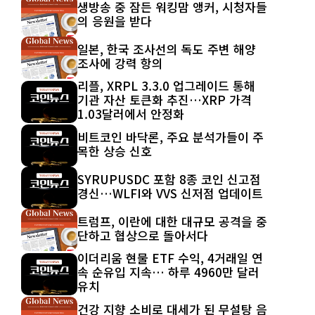
생방송 중 잠든 워킹맘 앵커, 시청자들
의 응원을 받다
일본, 한국 조사선의 독도 주변 해양
조사에 강력 항의
리플, XRPL 3.3.0 업그레이드 통해
기관 자산 토큰화 추진…XRP 가격
1.03달러에서 안정화
비트코인 바닥론, 주요 분석가들이 주
목한 상승 신호
SYRUPUSDC 포함 8종 코인 신고점
경신…WLFI와 VVS 신저점 업데이트
트럼프, 이란에 대한 대규모 공격을 중
단하고 협상으로 돌아서다
이더리움 현물 ETF 수익, 4거래일 연
속 순유입 지속… 하루 4960만 달러
유치
건강 지향 소비로 대세가 된 무설탕 음