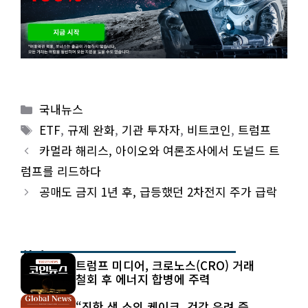
Categories
국내뉴스
Tags
ETF
,
규제 완화
,
기관 투자자
,
비트코인
,
트럼프
카멀라 해리스, 아이오와 여론조사에서 도널드 트
럼프를 리드하다
공매도 금지 1년 후, 급등했던 2차전지 주가 급락
최신 글
트럼프 미디어, 크로노스(CRO) 거래
철회 후 에너지 합병에 주력
“진한 색 소의 케이크, 건강 우려 증