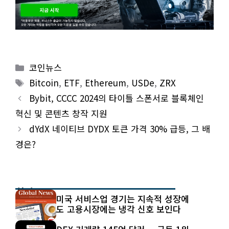
Categories
코인뉴스
Tags
Bitcoin
,
ETF
,
Ethereum
,
USDe
,
ZRX
Bybit, CCCC 2024의 타이틀 스폰서로 블록체인
혁신 및 콘텐츠 창작 지원
dYdX 네이티브 DYDX 토큰 가격 30% 급등, 그 배
경은?
최신 글
미국 서비스업 경기는 지속적 성장에
도 고용시장에는 냉각 신호 보인다