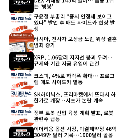
DEX 거래량 145억 달러… 급등 1위
는 ‘빙봉’
구윤철 부총리 “증시 안정세 보이고
있다” 발언 후 매도 사이드카 현상 발
생
러시아, 전사자 보상금 노린 위장 결혼
범죄 증가
XRP, 1.06달러 지지선 붕괴 우려…
규제와 기관 자금 유입이 관건
코스피, 4%로 하락폭 확대… 프로그
램 매도 사이드카 발동
SK하이닉스, 프리마켓에서 또다시 하
한가로 개장…시초가 논란 계속
정부 로봇 산업 육성 계획 발표, 로봇
관련주 급등
이더리움 옵션 시장, 미결제약정 46억
3049만 달러 기록…1900달러 콜옵