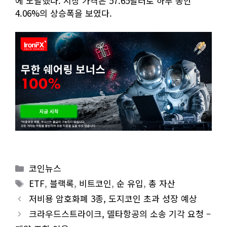
에 도달했다. 시장 가격은 57.65달러로 하루 동안
4.06%의 상승폭을 보였다.
Categories
코인뉴스
Tags
ETF
,
블랙록
,
비트코인
,
순 유입
,
총 자산
저비용 암호화폐 3종, 도지코인 초과 성장 예상
크라우드스트라이크, 델타항공의 소송 기각 요청 –