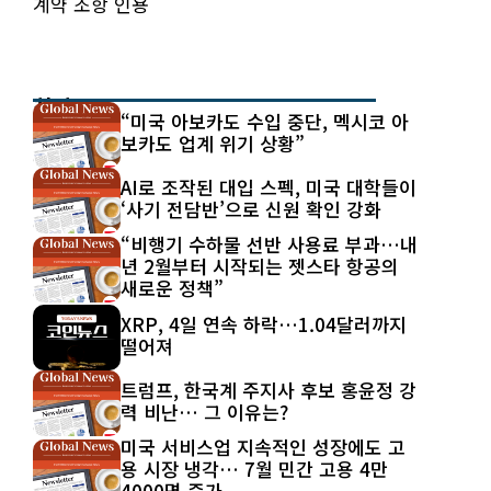
계약 조항 인용
최신 글
“미국 아보카도 수입 중단, 멕시코 아
보카도 업계 위기 상황”
AI로 조작된 대입 스펙, 미국 대학들이
‘사기 전담반’으로 신원 확인 강화
“비행기 수하물 선반 사용료 부과…내
년 2월부터 시작되는 젯스타 항공의
새로운 정책”
XRP, 4일 연속 하락…1.04달러까지
떨어져
트럼프, 한국계 주지사 후보 홍윤정 강
력 비난… 그 이유는?
미국 서비스업 지속적인 성장에도 고
용 시장 냉각… 7월 민간 고용 4만
4000명 증가