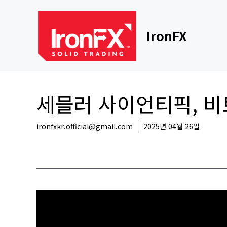
Skip
to
content
IronFX
세믈러 사이언티픽, 비
ironfxkr.official@gmail.com
2025년 04월 26일
코인뉴스