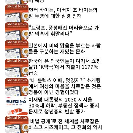
헌터 바이든, 아버지 조 바이든의
암 투병에 대한 심경 전해
“트럼프, 풍성해진 머리숱으로 가
발 의혹에 휘말리다”
일본에서 비와 맑음을 부르는 사람
들을 구분하는 재밌는 문화
한국에 온 외국인들이 여기서 쇼핑
을?! ‘K약국’에서 지출이 1177%
급증
“내 롤렉스 어때, 멋있지?” 소개팅
에서 여성의 마음을 사로잡은 것은
명품이 아닌 경험이었다
이재명 대통령의 2030 지지율
30%대 하락, 부동산 정책과 증시
문제로 청년층의 반발 증가
‘비법 공개’로 전 세계를 사로잡은
바스크 치즈케이크, 그 진화의 역사