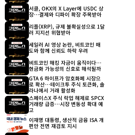
서클, OKX의 X Layer에 USDC 상
장…결제와 디파이 확장 주목받아
리플(XRP), 규제 불확실성으로 1달
러 지지선 위협받아
세일러 AI 영상 논란, 비트코인 매
도와 함께 신뢰도 하락 우려
비트코인 해킹 자금이 움직이다…
현금화 가능성의 신호로 해석될까
GTA 6 하이프가 암호화폐 시장으
로 확산…테이크투 주식 토큰화, 솔
라나에서 거래 활성화
스페이스X 주식 락업 해제로 SPCX
거래량 급증…시장 변동성 확대 예
고
이재명 대통령, 생산적 금융 ISA 개
편안 전면 재검토 지시