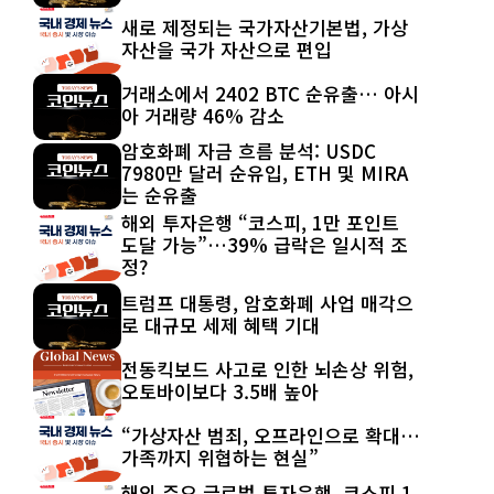
새로 제정되는 국가자산기본법, 가상
자산을 국가 자산으로 편입
거래소에서 2402 BTC 순유출… 아시
아 거래량 46% 감소
암호화폐 자금 흐름 분석: USDC
7980만 달러 순유입, ETH 및 MIRA
는 순유출
해외 투자은행 “코스피, 1만 포인트
도달 가능”…39% 급락은 일시적 조
정?
트럼프 대통령, 암호화폐 사업 매각으
로 대규모 세제 혜택 기대
전동킥보드 사고로 인한 뇌손상 위험,
오토바이보다 3.5배 높아
“가상자산 범죄, 오프라인으로 확대…
가족까지 위협하는 현실”
해외 주요 글로벌 투자은행, 코스피 1