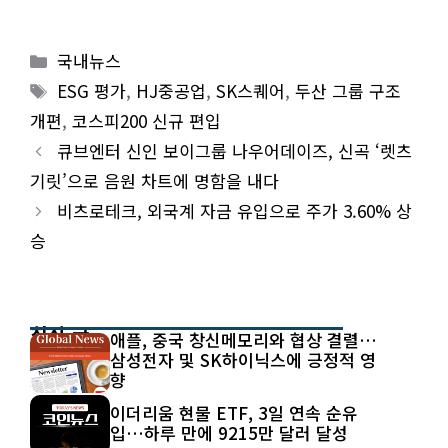
Categories
국내뉴스
Tags
ESG 평가
,
HJ중공업
,
SK스퀘어
,
두산 그룹 구조
개편
,
코스피200 신규 편입
큐브엔터 신인 보이그룹 나우어데이즈, 신곡 ‘렛츠
기릿’으로 음원 차트에 명함을 내다
비츠로테크, 외국계 자금 유입으로 주가 3.60% 상
승
최신 글
애플, 중국 창신메모리와 협상 결렬…
삼성전자 및 SK하이닉스에 긍정적 영
향
이더리움 현물 ETF, 3일 연속 순유
입…하루 만에 9215만 달러 달성