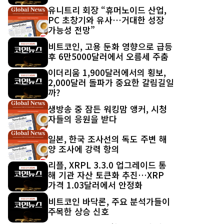
유니트리 회장 “휴머노이드 산업,
PC 초창기와 유사…거대한 성장
가능성 전망”
비트코인, 고용 둔화 영향으로 급등
후 6만5000달러에서 오름세 주춤
이더리움 1,900달러에서의 횡보,
2,000달러 돌파가 중요한 갈림길일
까?
생방송 중 잠든 워킹맘 앵커, 시청
자들의 응원을 받다
일본, 한국 조사선의 독도 주변 해
양 조사에 강력 항의
리플, XRPL 3.3.0 업그레이드 통
해 기관 자산 토큰화 추진…XRP
가격 1.03달러에서 안정화
비트코인 바닥론, 주요 분석가들이
주목한 상승 신호