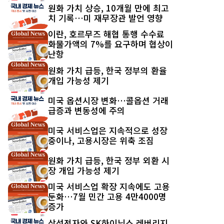
최신 글
원화 가치 상승, 10개월 만에 최고
치 기록…미 재무장관 발언 영향
이란, 호르무즈 해협 통행 수수료
화물가액의 7%를 요구하며 협상이
난항
원화 가치 급등, 한국 정부의 환율
개입 가능성 제기
미국 옵션시장 변화…콜옵션 거래
급증과 변동성에 주의
미국 서비스업은 지속적으로 성장
중이나, 고용시장은 위축 조짐
원화 가치 급등, 한국 정부 외환 시
장 개입 가능성 제기
미국 서비스업 확장 지속에도 고용
둔화…7월 민간 고용 4만4000명
증가
삼성전자와 SK하이닉스 레버리지