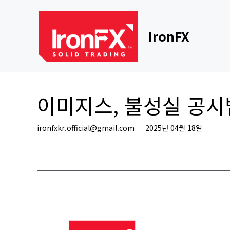
Skip
to
content
IronFX
이미지스, 불성실 공시
ironfxkr.official@gmail.com
2025년 04월 18일
국내뉴스