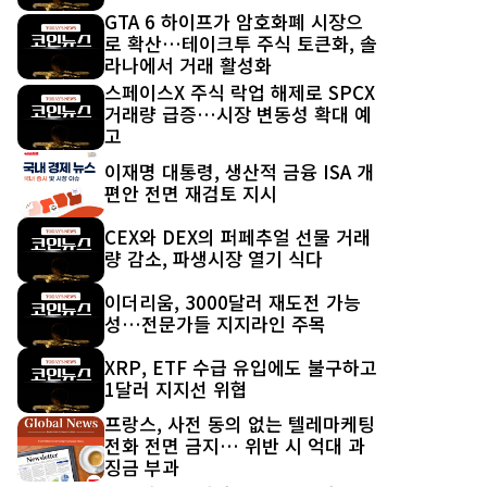
GTA 6 하이프가 암호화폐 시장으
로 확산…테이크투 주식 토큰화, 솔
라나에서 거래 활성화
스페이스X 주식 락업 해제로 SPCX
거래량 급증…시장 변동성 확대 예
고
이재명 대통령, 생산적 금융 ISA 개
편안 전면 재검토 지시
CEX와 DEX의 퍼페추얼 선물 거래
량 감소, 파생시장 열기 식다
이더리움, 3000달러 재도전 가능
성…전문가들 지지라인 주목
XRP, ETF 수급 유입에도 불구하고
1달러 지지선 위협
프랑스, 사전 동의 없는 텔레마케팅
전화 전면 금지… 위반 시 억대 과
징금 부과