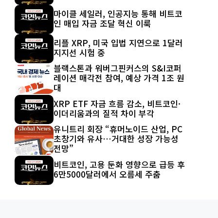
마이클 세일러, 인공지능 통해 비트코
인 매입 자금 조달 혁신 이룩
리플 XRP, 미국 입법 지연으로 1달러
지지선 시험 중
블랙스톤과 워버그핀커스의 S&I코퍼
레이션 매각전 참여, 예상 가격 1조 원
대
XRP ETF 자금 흐름 감소, 비트코인·
이더리움과의 질적 차이 부각
유니트리 회장 “휴머노이드 산업, PC
초창기와 유사…거대한 성장 가능성
전망”
비트코인, 고용 둔화 영향으로 급등 후
6만5000달러에서 오름세 주춤