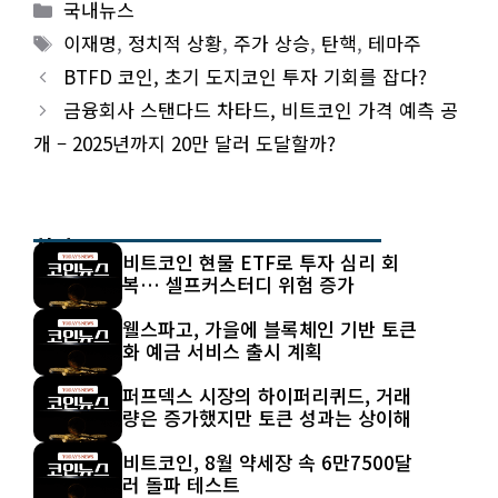
Categories
국내뉴스
Tags
이재명
,
정치적 상황
,
주가 상승
,
탄핵
,
테마주
BTFD 코인, 초기 도지코인 투자 기회를 잡다?
금융회사 스탠다드 차타드, 비트코인 가격 예측 공
개 – 2025년까지 20만 달러 도달할까?
최신 글
비트코인 현물 ETF로 투자 심리 회
복… 셀프커스터디 위험 증가
웰스파고, 가을에 블록체인 기반 토큰
화 예금 서비스 출시 계획
퍼프덱스 시장의 하이퍼리퀴드, 거래
량은 증가했지만 토큰 성과는 상이해
비트코인, 8월 약세장 속 6만7500달
러 돌파 테스트