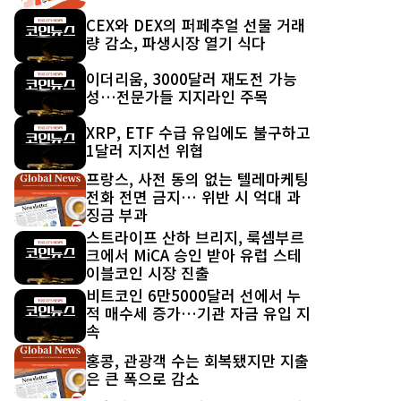
CEX와 DEX의 퍼페추얼 선물 거래
량 감소, 파생시장 열기 식다
이더리움, 3000달러 재도전 가능
성…전문가들 지지라인 주목
XRP, ETF 수급 유입에도 불구하고
1달러 지지선 위협
프랑스, 사전 동의 없는 텔레마케팅
전화 전면 금지… 위반 시 억대 과
징금 부과
스트라이프 산하 브리지, 룩셈부르
크에서 MiCA 승인 받아 유럽 스테
이블코인 시장 진출
비트코인 6만5000달러 선에서 누
적 매수세 증가…기관 자금 유입 지
속
홍콩, 관광객 수는 회복됐지만 지출
은 큰 폭으로 감소