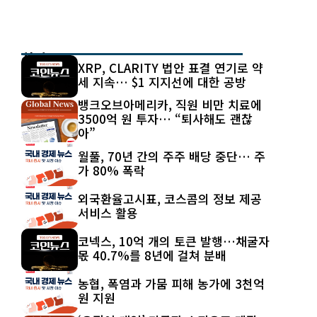
최신 글
XRP, CLARITY 법안 표결 연기로 약
세 지속… $1 지지선에 대한 공방
뱅크오브아메리카, 직원 비만 치료에
3500억 원 투자… “퇴사해도 괜찮
아”
월풀, 70년 간의 주주 배당 중단… 주
가 80% 폭락
외국환율고시표, 코스콤의 정보 제공
서비스 활용
코넥스, 10억 개의 토큰 발행…채굴자
몫 40.7%를 8년에 걸쳐 분배
농협, 폭염과 가뭄 피해 농가에 3천억
원 지원