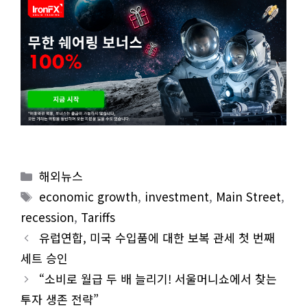
Categories
해외뉴스
Tags
economic growth
,
investment
,
Main Street
,
recession
,
Tariffs
유럽연합, 미국 수입품에 대한 보복 관세 첫 번째
세트 승인
“소비로 월급 두 배 늘리기! 서울머니쇼에서 찾는
투자 생존 전략”