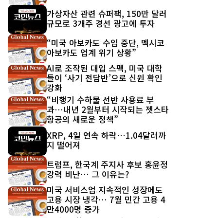
가상자산 관련 슈퍼팩, 150만 달러
규모로 3개주 경선 광고에 투자
“미국 아보카도 수입 중단, 멕시코
아보카도 업계 위기 상황”
AI로 조작된 대입 스펙, 미국 대학
들이 ‘사기 전담반’으로 신원 확인
강화
“비행기 수하물 선반 사용료 부
과…내년 2월부터 시작되는 젯스타
항공의 새로운 정책”
XRP, 4일 연속 하락…1.04달러까
지 떨어져
트럼프, 한국계 주지사 후보 홍윤정
강력 비난… 그 이유는?
미국 서비스업 지속적인 성장에도
고용 시장 냉각… 7월 민간 고용 4
만4000명 증가