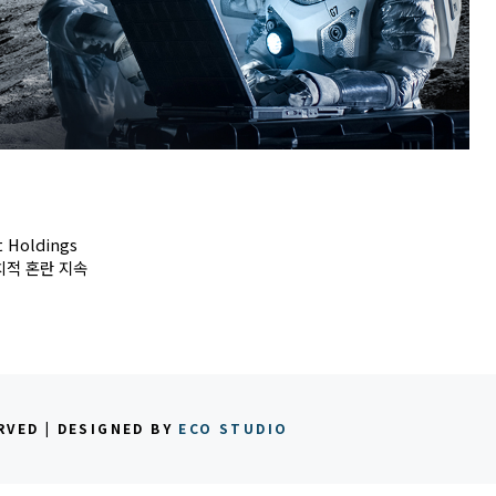
t Holdings
치적 혼란 지속
RVED | DESIGNED BY
ECO STUDIO