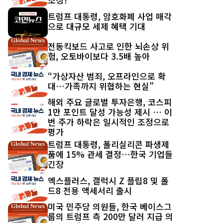
트럼프 대통령, 암호화폐 사업 매각
으로 대규모 세제 혜택 기대
전동킥보드 사고로 인한 뇌손상 위
험, 오토바이보다 3.5배 높아
“가상자산 범죄, 오프라인으로 확
대…가족까지 위협하는 현실”
해외 주요 글로벌 투자은행, 코스피
1만 포인트 달성 가능성 제시 … 이
번 주가 하락은 일시적인 조정으로
평가
트럼프 대통령, 폴리실리콘 파생제
품에 15% 관세 결정…한국 기업들
긴장
엑스플러스, 갤럭시 Z 플립8 및 폴
드8 전용 액세서리 출시
미국 민주당 의원들, 한국 베이스그
룹의 트럼프 측 200만 달러 지급 의