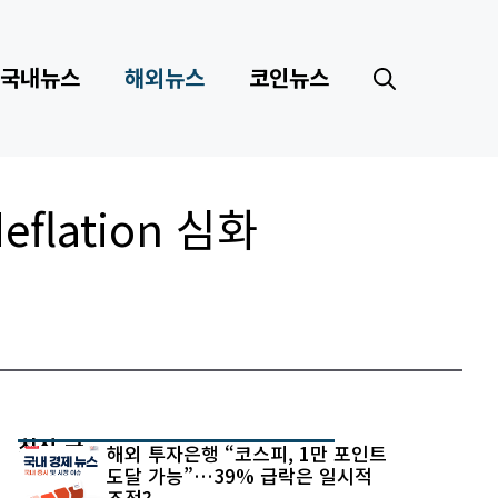
국내뉴스
해외뉴스
코인뉴스
lation 심화
최신 글
해외 투자은행 “코스피, 1만 포인트
도달 가능”…39% 급락은 일시적
조정?