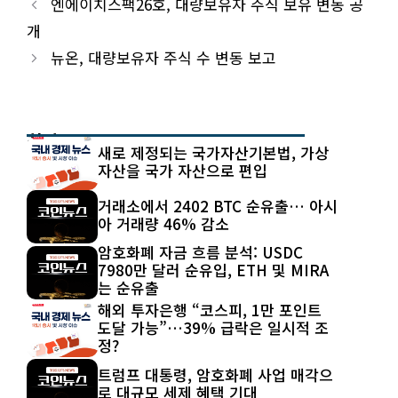
엔에이치스팩26호, 대량보유자 주식 보유 변동 공
개
뉴온, 대량보유자 주식 수 변동 보고
최신 글
새로 제정되는 국가자산기본법, 가상
자산을 국가 자산으로 편입
거래소에서 2402 BTC 순유출… 아시
아 거래량 46% 감소
암호화폐 자금 흐름 분석: USDC
7980만 달러 순유입, ETH 및 MIRA
는 순유출
해외 투자은행 “코스피, 1만 포인트
도달 가능”…39% 급락은 일시적 조
정?
트럼프 대통령, 암호화폐 사업 매각으
로 대규모 세제 혜택 기대