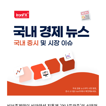
비보존제약이 비마약성 진통제 ‘어나프라주’의 식약처