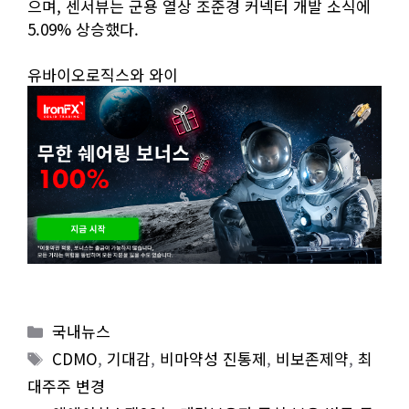
으며, 센서뷰는 군용 열상 조준경 커넥터 개발 소식에
5.09% 상승했다.
유바이오로직스와 와이
Categories
국내뉴스
Tags
CDMO
,
기대감
,
비마약성 진통제
,
비보존제약
,
최
대주주 변경