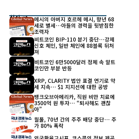
최신 글
메시의 아버지 호르헤 메시, 향년 68
세로 별세…아들의 경력을 뒷받침한
조력자
비트코인 BIP-110 분기 중단…강제
신호 체인, 일반 체인에 88블록 뒤처
져
비트코인 6만5000달러 정체 속 알트
코인만 부분 반등
XRP, CLARITY 법안 표결 연기로 약
세 지속… $1 지지선에 대한 공방
뱅크오브아메리카, 직원 비만 치료에
3500억 원 투자… “퇴사해도 괜찮
아”
월풀, 70년 간의 주주 배당 중단… 주
가 80% 폭락
외국환율고시표, 코스콤의 정보 제공