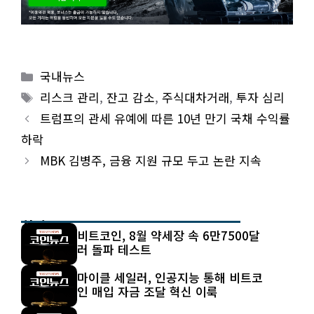
Categories
국내뉴스
Tags
리스크 관리
,
잔고 감소
,
주식대차거래
,
투자 심리
트럼프의 관세 유예에 따른 10년 만기 국채 수익률
하락
MBK 김병주, 금융 지원 규모 두고 논란 지속
최신 글
비트코인, 8월 약세장 속 6만7500달
러 돌파 테스트
마이클 세일러, 인공지능 통해 비트코
인 매입 자금 조달 혁신 이룩