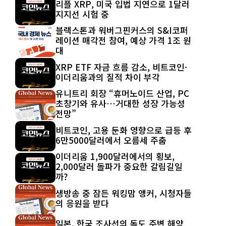
리플 XRP, 미국 입법 지연으로 1달러
지지선 시험 중
블랙스톤과 워버그핀커스의 S&I코퍼
레이션 매각전 참여, 예상 가격 1조 원
대
XRP ETF 자금 흐름 감소, 비트코인·
이더리움과의 질적 차이 부각
유니트리 회장 “휴머노이드 산업, PC
초창기와 유사…거대한 성장 가능성
전망”
비트코인, 고용 둔화 영향으로 급등 후
6만5000달러에서 오름세 주춤
이더리움 1,900달러에서의 횡보,
2,000달러 돌파가 중요한 갈림길일
까?
생방송 중 잠든 워킹맘 앵커, 시청자들
의 응원을 받다
일본, 한국 조사선의 독도 주변 해양