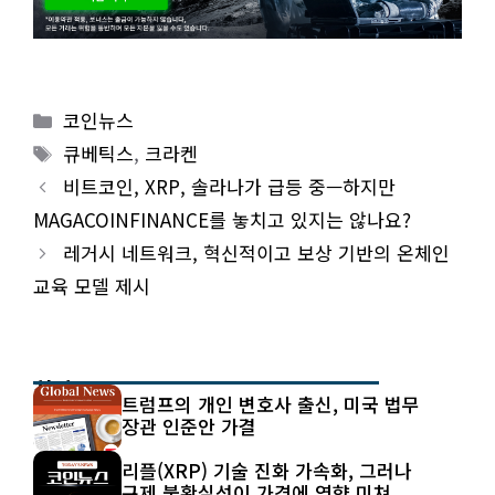
Categories
코인뉴스
Tags
큐베틱스
,
크라켄
비트코인, XRP, 솔라나가 급등 중—하지만
MAGACOINFINANCE를 놓치고 있지는 않나요?
레거시 네트워크, 혁신적이고 보상 기반의 온체인
교육 모델 제시
최신 글
트럼프의 개인 변호사 출신, 미국 법무
장관 인준안 가결
리플(XRP) 기술 진화 가속화, 그러나
규제 불확실성이 가격에 영향 미쳐