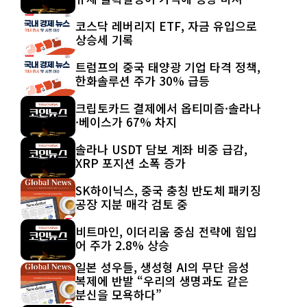
코스닥 레버리지 ETF, 자금 유입으로
상승세 기록
트럼프의 중국 태양광 기업 타격 정책,
한화솔루션 주가 30% 급등
크립토카드 결제에서 옵티미즘·솔라나
·베이스가 67% 차지
솔라나 USDT 담보 계좌 비중 급감,
XRP 포지션 소폭 증가
SK하이닉스, 중국 충칭 반도체 패키징
공장 지분 매각 검토 중
비트마인, 이더리움 중심 전략에 힘입
어 주가 2.8% 상승
일본 성우들, 생성형 AI의 무단 음성
복제에 반발 “우리의 생명과도 같은
분신을 모욕하다”