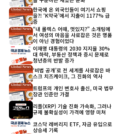
한국에 온 외국인들이 여기서 쇼핑
을?! ‘K약국’에서 지출이 1177% 급
증
“내 롤렉스 어때, 멋있지?” 소개팅에
서 여성의 마음을 사로잡은 것은 명품
이 아닌 경험이었다
이재명 대통령의 2030 지지율 30%
대 하락, 부동산 정책과 증시 문제로
청년층의 반발 증가
‘비법 공개’로 전 세계를 사로잡은 바
스크 치즈케이크, 그 진화의 역사
트럼프의 개인 변호사 출신, 미국 법무
장관 인준안 가결
리플(XRP) 기술 진화 가속화, 그러나
규제 불확실성이 가격에 영향 미쳐
코스닥 레버리지 ETF, 자금 유입으로
상승세 기록