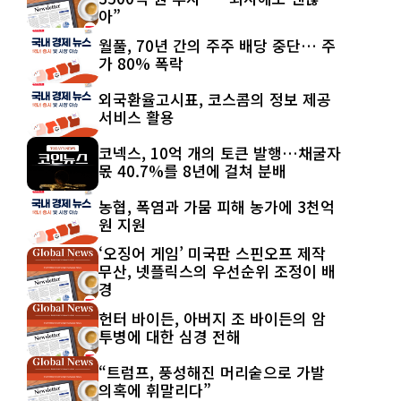
아”
월풀, 70년 간의 주주 배당 중단… 주
가 80% 폭락
외국환율고시표, 코스콤의 정보 제공
서비스 활용
코넥스, 10억 개의 토큰 발행…채굴자
몫 40.7%를 8년에 걸쳐 분배
농협, 폭염과 가뭄 피해 농가에 3천억
원 지원
‘오징어 게임’ 미국판 스핀오프 제작
무산, 넷플릭스의 우선순위 조정이 배
경
헌터 바이든, 아버지 조 바이든의 암
투병에 대한 심경 전해
“트럼프, 풍성해진 머리숱으로 가발
의혹에 휘말리다”