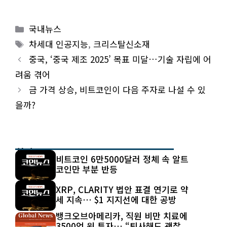
Categories
국내뉴스
Tags
차세대 인공지능
,
크리스탈신소재
중국, ‘중국 제조 2025’ 목표 미달…기술 자립에 어
려움 겪어
금 가격 상승, 비트코인이 다음 주자로 나설 수 있
을까?
최신 글
비트코인 6만5000달러 정체 속 알트
코인만 부분 반등
XRP, CLARITY 법안 표결 연기로 약
세 지속… $1 지지선에 대한 공방
뱅크오브아메리카, 직원 비만 치료에
3500억 원 투자… “퇴사해도 괜찮