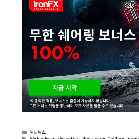
Categories
해외뉴스
Tags
Afghanistan
,
detention
,
dress code
,
Taliban
,
women