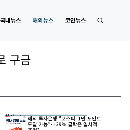
국내뉴스
해외뉴스
코인뉴스
로 구금
최신 글
해외 투자은행 “코스피, 1만 포인트
도달 가능”…39% 급락은 일시적
조정?