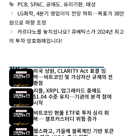
Tags
PCB
,
SPAC
,
공매도
,
유리기판
,
태성
LG화학, 4분기 영업이익 전망 하회…목표가 38만
원으로 하향 조정
카르다노를 놓치셨나요? 큐베틱스가 2024년 최고
의 투자 암호화폐입니다!
최신 글
미국 상원, CLARITY Act 표결 임
박…비트코인 및 가상자산 규제의 전
환점
리플, XRPL 업그레이드 중에도
$1.04 수준 유지…기관의 본격 참여
시작
비트코인 현물 ETF로 투자 심리 회
복… 셀프커스터디 위험 증가
웰스파고, 가을에 블록체인 기반 토큰