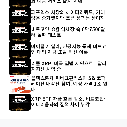
화 예금 서비스 출시 계획
퍼프덱스 시장의 하이퍼리퀴드, 거래
량은 증가했지만 토큰 성과는 상이해
비트코인, 8월 약세장 속 6만7500달
러 돌파 테스트
마이클 세일러, 인공지능 통해 비트코
인 매입 자금 조달 혁신 이룩
리플 XRP, 미국 입법 지연으로 1달러
지지선 시험 중
블랙스톤과 워버그핀커스의 S&I코퍼
레이션 매각전 참여, 예상 가격 1조 원
대
XRP ETF 자금 흐름 감소, 비트코인·
이더리움과의 질적 차이 부각