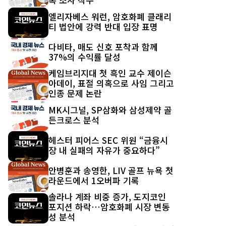
엘리자베스 워런, 암호화폐 클래리
티 법안에 강력 반대 입장 표명
다비타, 매도 신호 포착과 함께
37%의 수익률 달성
케임브리지대 첫 흑인 교수 제이슨
아데이, 표절 의혹으로 사임 그리고
인종 문제 논란
MK시그널, SP삼화와 삼성제약 골
든크로스 분석
헤스터 피어스 SEC 위원 “금융시
장 내 실패의 자유가 중요하다”
안병훈과 송영한, LIV 골프 뉴욕 첫
라운드에서 1오버파 기록
솔라나 계좌 비중 증가, 도지코인
포지션 하락…암호화폐 시장 변동
성 분석