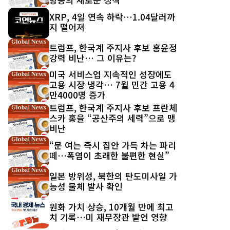
XRP, 4일 연속 하락…1.04달러까
지 떨어져
트럼프, 한국계 주지사 후보 홍윤정
강력 비난… 그 이유는?
미국 서비스업 지속적인 성장에도
고용 시장 냉각… 7월 민간 고용 4
만4000명 증가
트럼프, 한국계 주지사 후보 프란체
스카 홍을 “공산주의 세력”으로 맹
비난
“문 여는 즉시 집안 가득 차는 파리
떼…폭염이 초래한 불편한 현실”
일본 방위성, 북한의 탄도미사일 가
능성 물체 발사 확인
원화 가치 상승, 10개월 만에 최고
치 기록…미 재무장관 발언 영향