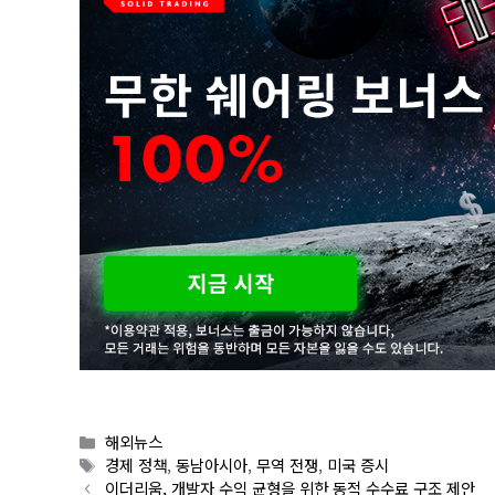
Categories
해외뉴스
Tags
경제 정책
,
동남아시아
,
무역 전쟁
,
미국 증시
이더리움, 개발자 수익 균형을 위한 동적 수수료 구조 제안