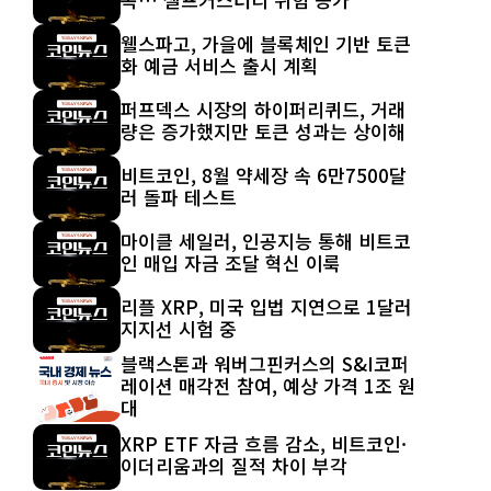
웰스파고, 가을에 블록체인 기반 토큰
화 예금 서비스 출시 계획
퍼프덱스 시장의 하이퍼리퀴드, 거래
량은 증가했지만 토큰 성과는 상이해
비트코인, 8월 약세장 속 6만7500달
러 돌파 테스트
마이클 세일러, 인공지능 통해 비트코
인 매입 자금 조달 혁신 이룩
리플 XRP, 미국 입법 지연으로 1달러
지지선 시험 중
블랙스톤과 워버그핀커스의 S&I코퍼
레이션 매각전 참여, 예상 가격 1조 원
대
XRP ETF 자금 흐름 감소, 비트코인·
이더리움과의 질적 차이 부각