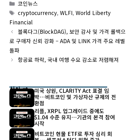
Categories
코인뉴스
Tags
cryptocurrency
,
WLFI
,
World Liberty
Financial
블록다그(BlockDAG), 보안 감사 및 가격 롤백으
로 구매자 신뢰 강화 – ADA 및 LINK 가격 주요 레벨
돌파
항공료 하락, 국내 여행 수요 감소로 저렴해져
최신 글
미국 상원, CLARITY Act 표결 임
박…비트코인 및 가상자산 규제의 전
환점
리플, XRPL 업그레이드 중에도
$1.04 수준 유지…기관의 본격 참여
시작
비트코인 현물 ETF로 투자 심리 회
복… 셀프커스터디 위험 증가