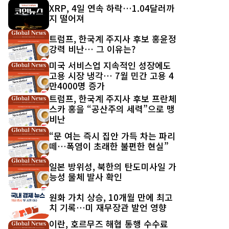
최신 글
XRP, 4일 연속 하락…1.04달러까
지 떨어져
트럼프, 한국계 주지사 후보 홍윤정
강력 비난… 그 이유는?
미국 서비스업 지속적인 성장에도
고용 시장 냉각… 7월 민간 고용 4
만4000명 증가
트럼프, 한국계 주지사 후보 프란체
스카 홍을 “공산주의 세력”으로 맹
비난
“문 여는 즉시 집안 가득 차는 파리
떼…폭염이 초래한 불편한 현실”
일본 방위성, 북한의 탄도미사일 가
능성 물체 발사 확인
원화 가치 상승, 10개월 만에 최고
치 기록…미 재무장관 발언 영향
이란, 호르무즈 해협 통행 수수료