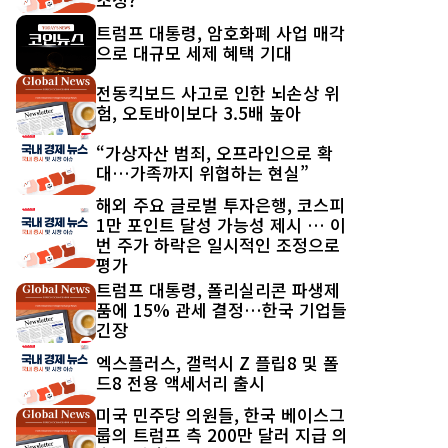
트럼프 대통령, 암호화폐 사업 매각
으로 대규모 세제 혜택 기대
전동킥보드 사고로 인한 뇌손상 위
험, 오토바이보다 3.5배 높아
“가상자산 범죄, 오프라인으로 확
대…가족까지 위협하는 현실”
해외 주요 글로벌 투자은행, 코스피
1만 포인트 달성 가능성 제시 … 이
번 주가 하락은 일시적인 조정으로
평가
트럼프 대통령, 폴리실리콘 파생제
품에 15% 관세 결정…한국 기업들
긴장
엑스플러스, 갤럭시 Z 플립8 및 폴
드8 전용 액세서리 출시
미국 민주당 의원들, 한국 베이스그
룹의 트럼프 측 200만 달러 지급 의