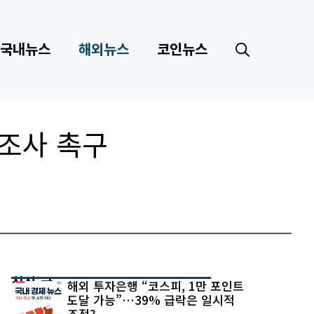
국내뉴스
해외뉴스
코인뉴스
 조사 촉구
최신 글
해외 투자은행 “코스피, 1만 포인트
도달 가능”…39% 급락은 일시적
조정?