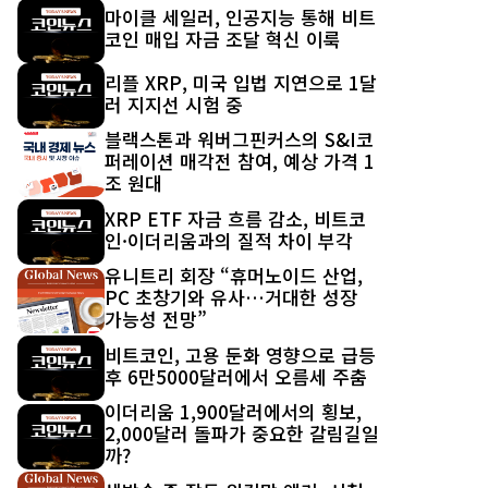
최신 글
마이클 세일러, 인공지능 통해 비트
코인 매입 자금 조달 혁신 이룩
리플 XRP, 미국 입법 지연으로 1달
러 지지선 시험 중
블랙스톤과 워버그핀커스의 S&I코
퍼레이션 매각전 참여, 예상 가격 1
조 원대
XRP ETF 자금 흐름 감소, 비트코
인·이더리움과의 질적 차이 부각
유니트리 회장 “휴머노이드 산업,
PC 초창기와 유사…거대한 성장
가능성 전망”
비트코인, 고용 둔화 영향으로 급등
후 6만5000달러에서 오름세 주춤
이더리움 1,900달러에서의 횡보,
2,000달러 돌파가 중요한 갈림길일
까?