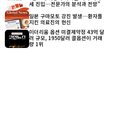
세 진입…전문가의 분석과 전망”
일본 구마모토 강진 발생…환자를
지킨 의료진의 헌신
이더리움 옵션 미결제약정 43억 달
러 규모, 1950달러 콜옵션이 거래
량 1위