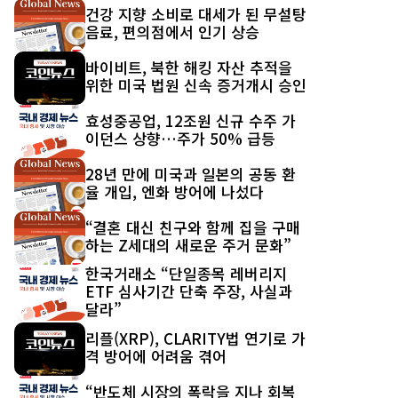
최신 글
건강 지향 소비로 대세가 된 무설탕
음료, 편의점에서 인기 상승
바이비트, 북한 해킹 자산 추적을
위한 미국 법원 신속 증거개시 승인
효성중공업, 12조원 신규 수주 가
이던스 상향…주가 50% 급등
28년 만에 미국과 일본의 공동 환
율 개입, 엔화 방어에 나섰다
“결혼 대신 친구와 함께 집을 구매
하는 Z세대의 새로운 주거 문화”
한국거래소 “단일종목 레버리지
ETF 심사기간 단축 주장, 사실과
달라”
리플(XRP), CLARITY법 연기로 가
격 방어에 어려움 겪어
“반도체 시장의 폭락을 지나 회복