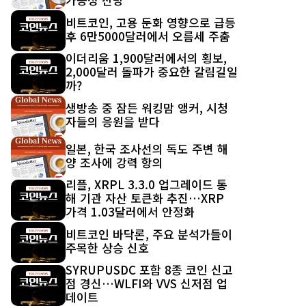
비트코인, 고용 둔화 영향으로 급등
후 6만5000달러에서 오름세 주춤
이더리움 1,900달러에서의 횡보,
2,000달러 돌파가 중요한 갈림길일
까?
생방송 중 잠든 워킹맘 앵커, 시청
자들의 응원을 받다
일본, 한국 조사선의 독도 주변 해
양 조사에 강력 항의
리플, XRPL 3.3.0 업그레이드 통
해 기관 자산 토큰화 추진…XRP
가격 1.03달러에서 안정화
비트코인 바닥론, 주요 분석가들이
주목한 상승 신호
SYRUPUSDC 포함 8종 코인 신고
점 경신…WLFI와 VVS 신저점 업
데이트