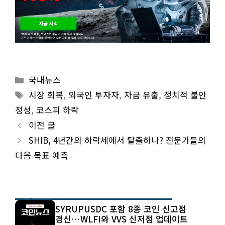
Categories
국내뉴스
Tags
시장 회복
,
외국인 투자자
,
자금 유출
,
정치적 불안
정성
,
코스피 하락
이전 글
SHIB, 4년간의 하락세에서 탈출하나? 전문가들의
다음 목표 예측
최신 글
SYRUPUSDC 포함 8종 코인 신고점
경신…WLFI와 VVS 신저점 업데이트