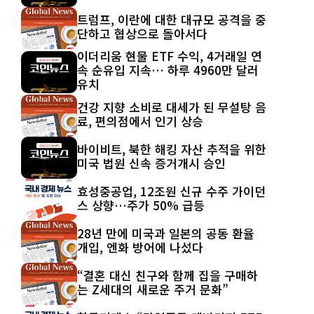
트럼프, 이란에 대한 대규모 공격을 중
단하고 협상으로 돌아서다
이더리움 현물 ETF 수익, 4거래일 연
속 순유입 지속… 하루 4960만 달러
유치
건강 지향 소비로 대세가 된 무설탕 음
료, 편의점에서 인기 상승
바이비트, 북한 해킹 자산 추적을 위한
미국 법원 신속 증거개시 승인
효성중공업, 12조원 신규 수주 가이던
스 상향…주가 50% 급등
28년 만에 미국과 일본의 공동 환율
개입, 엔화 방어에 나섰다
“결혼 대신 친구와 함께 집을 구매하
는 Z세대의 새로운 주거 문화”