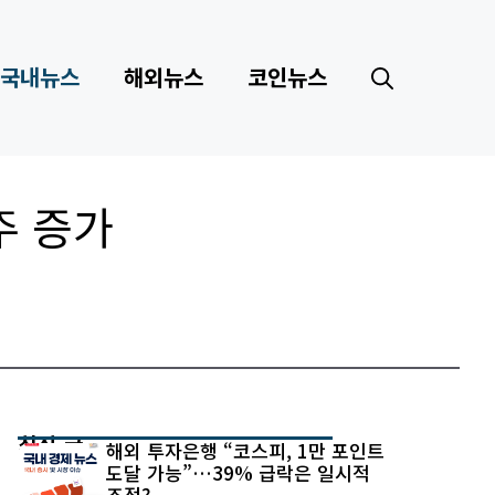
국내뉴스
해외뉴스
코인뉴스
주 증가
최신 글
해외 투자은행 “코스피, 1만 포인트
도달 가능”…39% 급락은 일시적
조정?