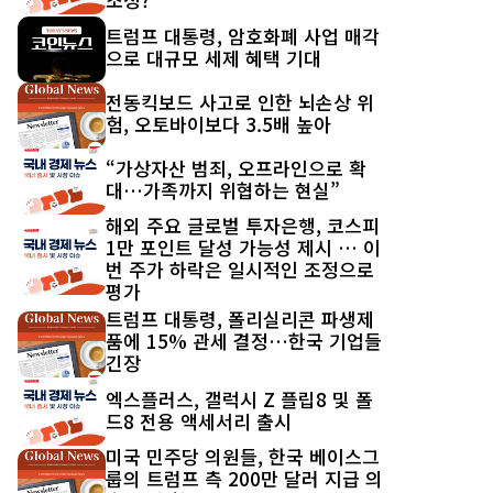
트럼프 대통령, 암호화폐 사업 매각
으로 대규모 세제 혜택 기대
전동킥보드 사고로 인한 뇌손상 위
험, 오토바이보다 3.5배 높아
“가상자산 범죄, 오프라인으로 확
대…가족까지 위협하는 현실”
해외 주요 글로벌 투자은행, 코스피
1만 포인트 달성 가능성 제시 … 이
번 주가 하락은 일시적인 조정으로
평가
트럼프 대통령, 폴리실리콘 파생제
품에 15% 관세 결정…한국 기업들
긴장
엑스플러스, 갤럭시 Z 플립8 및 폴
드8 전용 액세서리 출시
미국 민주당 의원들, 한국 베이스그
룹의 트럼프 측 200만 달러 지급 의