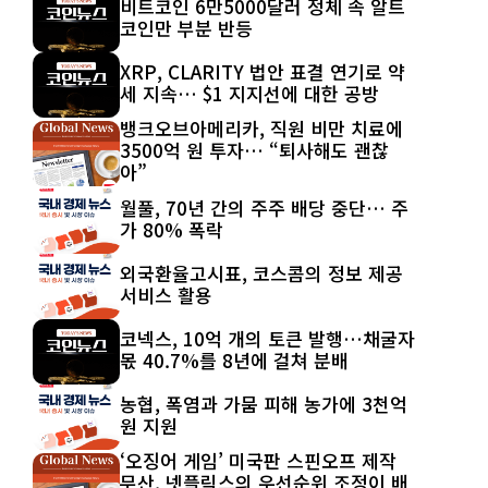
비트코인 6만5000달러 정체 속 알트
코인만 부분 반등
XRP, CLARITY 법안 표결 연기로 약
세 지속… $1 지지선에 대한 공방
뱅크오브아메리카, 직원 비만 치료에
3500억 원 투자… “퇴사해도 괜찮
아”
월풀, 70년 간의 주주 배당 중단… 주
가 80% 폭락
외국환율고시표, 코스콤의 정보 제공
서비스 활용
코넥스, 10억 개의 토큰 발행…채굴자
몫 40.7%를 8년에 걸쳐 분배
농협, 폭염과 가뭄 피해 농가에 3천억
원 지원
‘오징어 게임’ 미국판 스핀오프 제작
무산, 넷플릭스의 우선순위 조정이 배