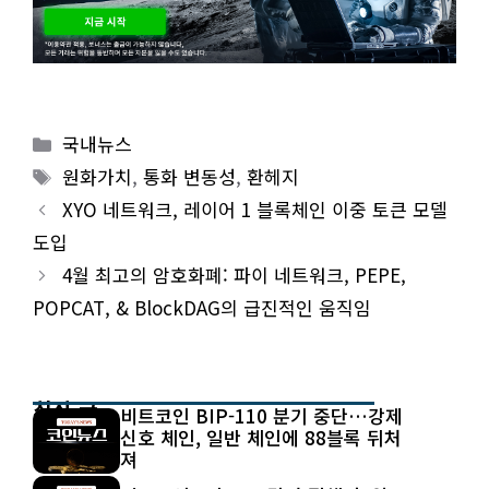
Categories
국내뉴스
Tags
원화가치
,
통화 변동성
,
환헤지
XYO 네트워크, 레이어 1 블록체인 이중 토큰 모델
도입
4월 최고의 암호화폐: 파이 네트워크, PEPE,
POPCAT, & BlockDAG의 급진적인 움직임
최신 글
비트코인 BIP-110 분기 중단…강제
신호 체인, 일반 체인에 88블록 뒤처
져